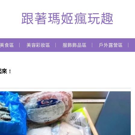
跟著瑪姬瘋玩趣
美食區
美容彩妝區
服飾飾品區
戶外露營區
來 !