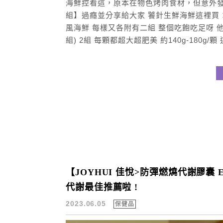
海鮮控看這，原本在物色烤肉食材，但意外
組】過癮並分享給大家 饕針生鮮海鮮這裡買：https
風海鮮 每樣又各附有二組 整個吃飽吃足呀 
組) 2組 每顆都超大超肥美 約140g-180g/
【JOYHUI 佳悅>防彈燃燒代謝膠囊 E
代謝最佳推薦啦 !
2023.06.05
保健品