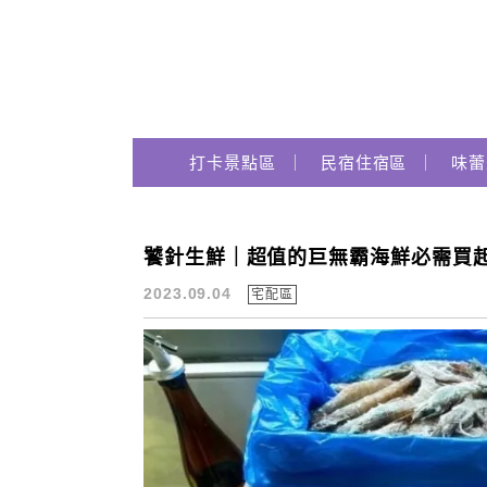
Main Menu
跟著瑪姬瘋玩趣
打卡景點區
民宿住宿區
味蕾
饕針生鮮｜超值的巨無霸海鮮必需買起
宅配區
2023.09.04
宅配區