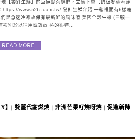
發現【饕針生鮮】的巨無霸海鮮們，立馬下單【頂級奢華海鮮
://www.52tz.com.tw/ 饕針生鮮介紹 一箱裡面有6樣痛
他們是急速冷凍故保有最新鮮的風味唷 美國全殼生蠔 (三顆一
顆 這次別於以往用電鍋蒸 蒸的很特...
READ MORE
X】| 雙薑代謝燃燒 | 非洲芒果籽燒呀燒 | 促進新陳