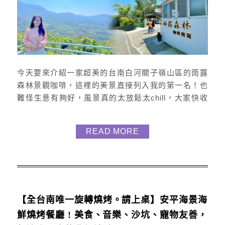
今天要來介紹一家超美的台南白河關子嶺山區的雨露
森林景觀咖啡，這裡的美景直接列入我的第一名！也
難怪生意有夠好，風景真的太放鬆太chill，大家快收
藏！ 如何到達 這間咖啡廳位於台南市白河區， 地址
是「台南市白河區122之6號」。 這裡擁有一個寬敞的
READ MORE
免費停車場，地面鋪設了防滑的碎石，車輛可以停放
在各個樹蔭下，既舒適又陰涼。 但是生意太好導致有
時停不下， 所以餐廳對面還有一片空地可供停車。 從
台南市區開...
【全台南唯一旋轉燒烤。請上桌】安平海景海
鮮燒烤餐廳 ! 美食、音樂、沙坑、寵物友善，