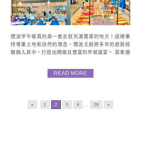
煙波早午餐真的是一進去就充滿驚喜的地方！這裡秉
持尊重土地和自然的理念，煙波主廚將多年的廚藝經
驗融入其中，打造出精緻且豐富的早餐盛宴。 菜單選
擇繁多，我整理了九大無界餐區特色，每一區都有必
試的招牌菜，來到煙波的朋友一定不要錯過！他們很
READ MORE
厲害的是選用超高端食材，如龍蝦、和牛、松露等珍
品，巧妙融合台灣風味與世界料理，無論是視覺還是
味覺，都是超驚艷的美味！ 住宿之飯店文章➡️ 花蓮煙
波山闊館 餐廳位置 餐廳...
«
1
2
3
4
...
28
»