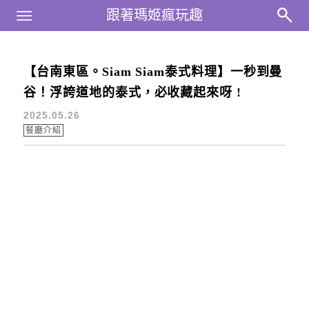
Main Menu
跟著瑪姬瘋玩趣
跟著瑪姬瘋玩趣
最新文章
【台南東區。Siam Siam泰式料理】一秒到曼
谷！浮誇道地的泰式，必收藏起來呀 !
2025.05.26
餐廳介紹