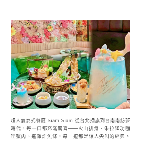
超人氣泰式餐廳 Siam Siam 從台北插旗到台南南紡夢
時代，每一口都充滿驚喜——火山排骨、朱拉隆功咖
哩蟹肉、暹羅炸魚條，每一道都是讓人尖叫的經典。