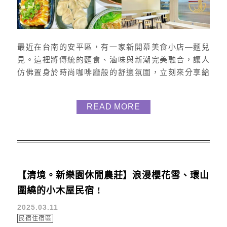
最近在台南的安平區，有一家新開幕美食小店—麵兒
見。這裡將傳統的麵食、滷味與新潮完美融合，讓人
仿佛置身於時尚咖啡廳般的舒適氛圍，立刻來分享給
大家啦 ! 環境 麵兒見的店面， 設計充滿文青風格，環
境明亮且舒適。 當你走進店內， 真的猶如進到網美咖
READ MORE
啡廳。 不像吃飯、麵類店面，整體裝潢超現代， 店內
座位不多，但是給人很溫馨有家的感覺。 還能看到廚
師們在料理，環境真的很棒。 如何前往 麵兒見位於台
南市安平區...
【清境。新樂園休閒農莊】浪漫櫻花雪、環山
圍繞的小木屋民宿 !
2025.03.11
民宿住宿區