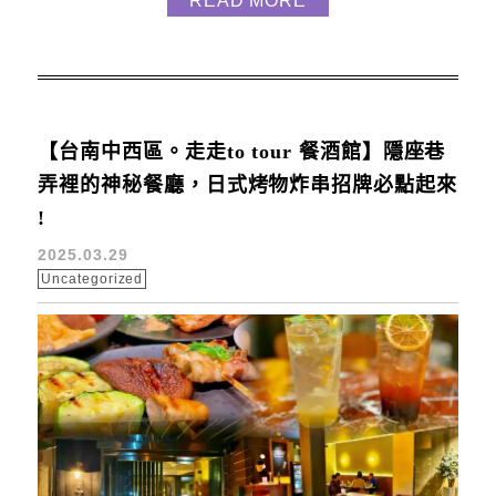
READ MORE
地址：台南市安平區同平路127巷16弄1之5號 餐廳交
通便利，自駕或搭乘公共交通都很方便啦 ! 環境介紹
「請上桌」的戶外燒烤區面對無敵海景 ! 藍天白雲和
海浪聲相...
【台南中西區。走走to tour 餐酒館】隱座巷
弄裡的神秘餐廳，日式烤物炸串招牌必點起來
!
2025.03.29
Uncategorized