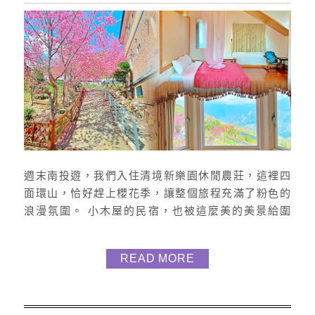
週末南投遊，我們入住清境新樂園休閒農莊，這裡四
面環山，恰好趕上櫻花季，讓整個旅程充滿了粉色的
浪漫氛圍。 小木屋的民宿，也被這麼美的美景給圍
繞，著實的讓我們度過很美好的南投之旅。 如何去 地
點：546南投縣仁愛鄉博望巷9-5號 前往清境新樂園最
READ MORE
方便的方式是開車。沿著南投的主要道路行駛即可抵
達。 這裡的地段很好，從清境農場往上開約五分鐘即
可抵達，沿路有明顯的告示牌指引。 到了主幹線岔路