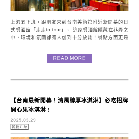
上週五下班，跟朋友來到台南美術館附近新開幕的日
式餐酒館「走走to tour」。 這家餐酒館隱藏在巷弄之
中，環境和氛圍都讓人感到十分放鬆！餐點方面更是
提供了多種日式烤物、煮物和炸物，還有各式各樣的
酒品和精緻調酒，真的很推薦給大家 ! 如何去 走走to
READ MORE
tour位於台南市中西區中正路5巷4號 進入巷弄時要仔
細尋找，隱密的氛圍更添神秘感，我們還騎錯路找了
一下。 環境 店內裝潢舒適，寬敞的座位區很舒適。
...
【台南最新開幕！清風醇厚冰淇淋】必吃招牌
開心果冰淇淋 !
2025.03.29
餐廳介紹