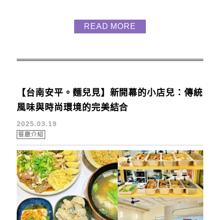
古，彷彿回到30年代，今天就分享給大家！ 環境 煲
棧的外觀低調而整潔， 隱藏在台南美術館後的街道
READ MORE
中。 進入後彷彿走進30年代的復古風格， 店內的座
位不多，大約可容納11人。 但是環境舒適， 搭配暖
黃光特有情境，彷彿回到阿公阿嬤家。 如何前往 煲棧
位於台南市中西...
【台南安平。麵兒見】新開幕的小店兒：傳統
風味與時尚環境的完美結合
2025.03.19
餐廳介紹