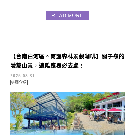
南洋風情裝潢搭配道地泰味與親切服務，宛如置身曼
谷熱鬧街角，吃過一次就會愛上！ 如何抵達 Siam
READ MORE
Siam坐落於台南南紡A2館6樓，地址為台南市東區中
華東路一段358號。 開車可停於南紡購物中心停車
場；搭公車至「中華東路—南紡夢時代」站步行即
達。 環...
【台南白河區。雨露森林景觀咖啡】關子嶺的
隱藏山景，遠離塵囂必去處 !
2025.03.31
餐廳介紹