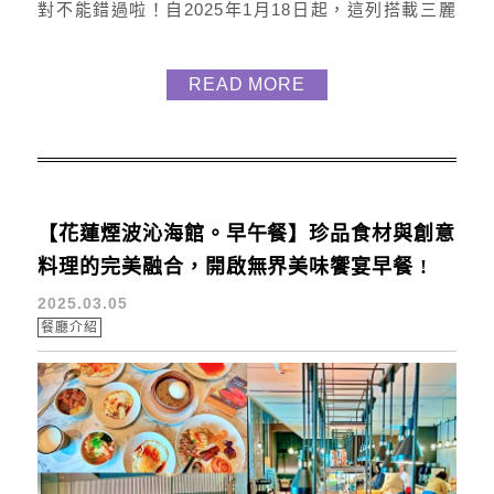
對不能錯過啦！自2025年1月18日起，這列搭載三麗
鷗人氣角色的列車將帶你穿越台灣壯麗的山海美景。
而且列車的每節車廂設計都超可愛，保證一定會被萌
READ MORE
化啦~ 上月情人節，我跟隊友一起到花蓮玩，回程時
終於搭上了我期待已久的「環島之星」。從花蓮到台
南的五小時車程，光是拍照就花了兩個多小時，還有
美食、遊戲、歌唱，整個旅...
【花蓮煙波沁海館。早午餐】珍品食材與創意
料理的完美融合，開啟無界美味饗宴早餐 !
2025.03.05
餐廳介紹