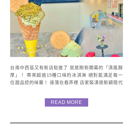
台南中西區又有新店駐進了 就是剛新開幕的「清風醇
厚」！ 帶來超過15種口味的冰淇淋 絕對能滿足每一
位甜品控的味蕾！ 座落在巷弄裡 店家裝潢很新穎現代
風格 很適合拍照 怎麼拍怎麼美啦 瞧瞧這可愛的椅子
有四個可愛的位子可以坐 清風 : 多達12種濃厚茶口
READ MORE
味， 有文山包種、鐵觀音、玄米茶等 ! 醇厚 : 多達10
種含酒精成份的冰淇淋 ! (限定夏天) 經典 : 義大利進
口開心果(必點)、巧克力、香草等...