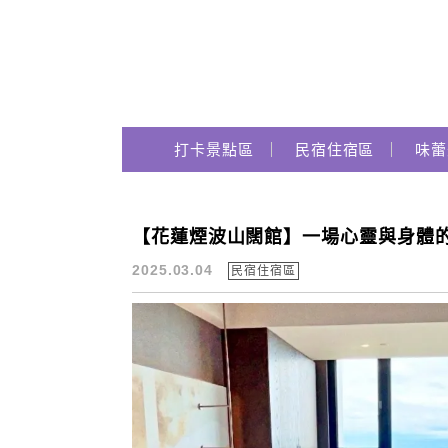
Main Menu
跟著瑪姬瘋玩趣
打卡景點區
民宿住宿區
味蕾
【花蓮煙波山闊館】一場心靈與身體的
一泊二饗在地名店
2025.03.04
民宿住宿區