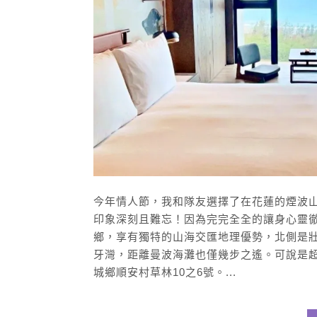
今年情人節，我和隊友選擇了在花蓮的煙波
印象深刻且難忘！因為完完全全的讓身心靈徹
鄉，享有獨特的山海交匯地理優勢，北側是
牙灣，距離曼波海灘也僅幾步之遙。可說是超
城鄉順安村草林10之6號。...