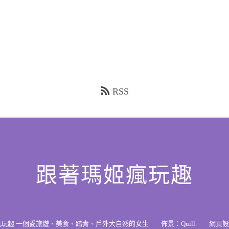
RSS
跟著瑪姬瘋玩趣
瘋玩趣 一個愛旅遊、美食、踏青、戶外大自然的女生
佈景：
Quill
.
網頁設