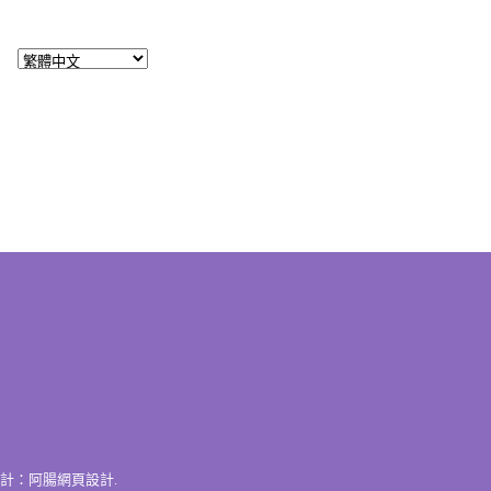
計：
阿腸網頁設計
.