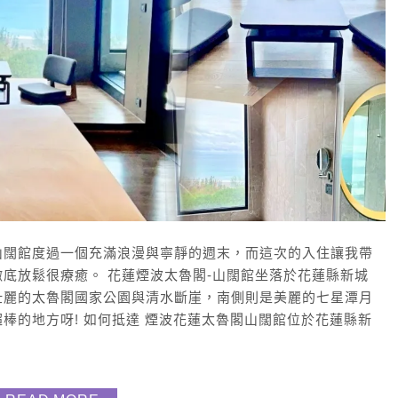
山闊館度過一個充滿浪漫與寧靜的週末，而這次的入住讓我帶
底放鬆很療癒。 花蓮煙波太魯閣-山闊館坐落於花蓮縣新城
壯麗的太魯閣國家公園與清水斷崖，南側則是美麗的七星潭月
棒的地方呀! 如何抵達 煙波花蓮太魯閣山闊館位於花蓮縣新