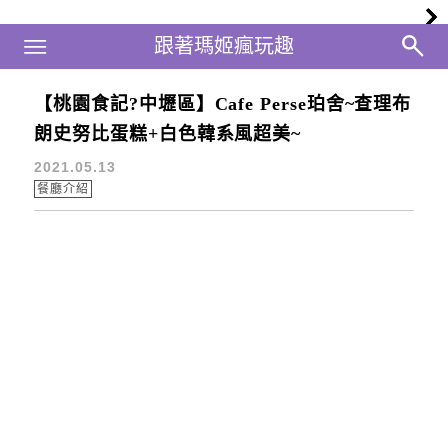
Main Menu
跟著瑪姬瘋玩趣
跟著瑪姬瘋玩趣
【桃園食記?中壢區】Cafe Perse珀舍~查理布
中壢下午茶
朗史努比蛋糕+白色韓系風超美~
2021.05.13
餐廳介紹