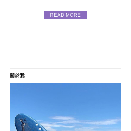
很有韓系風呢⋋╏ ❛ ◡ ❛ ╏⋌ 查理$170 今天我們點
的不在menu上 是從櫥窗櫃拿的 必點的查理，是一款
READ MORE
生乳酪蛋糕 吃起來口感滿奇特的，不太中我的胃蕾
~~~ 查理鮮奶茶 $160 必點之二 其實瑪姬沒有看史努
比 但是知道來...
關於我