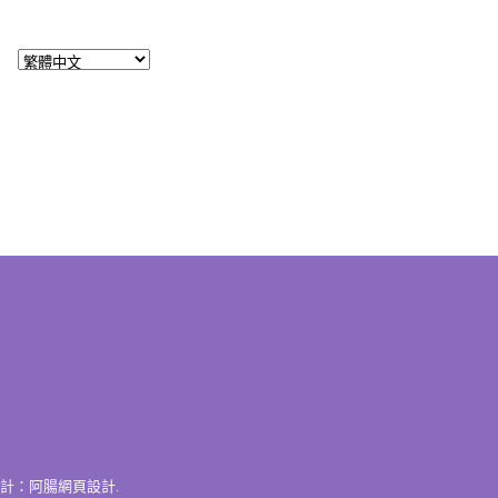
計：
阿腸網頁設計
.