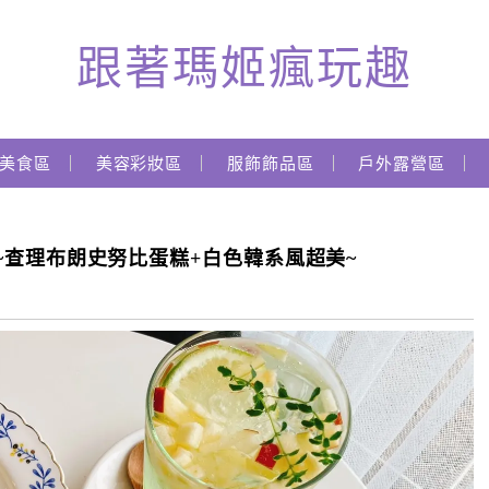
跟著瑪姬瘋玩趣
美食區
美容彩妝區
服飾飾品區
戶外露營區
珀舍~查理布朗史努比蛋糕+白色韓系風超美~