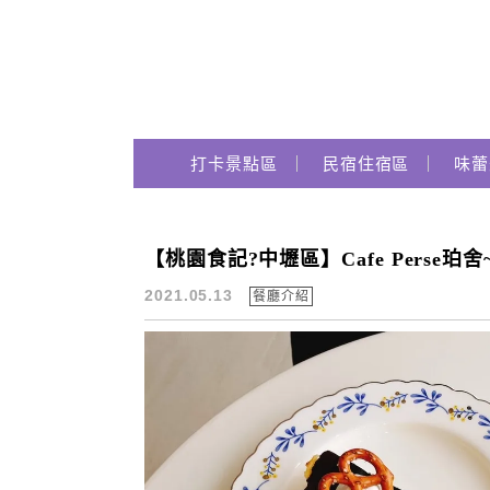
Main Menu
跟著瑪姬瘋玩趣
打卡景點區
民宿住宿區
味蕾
【桃園食記?中壢區】Cafe Perse
中壢咖啡推薦
2021.05.13
餐廳介紹