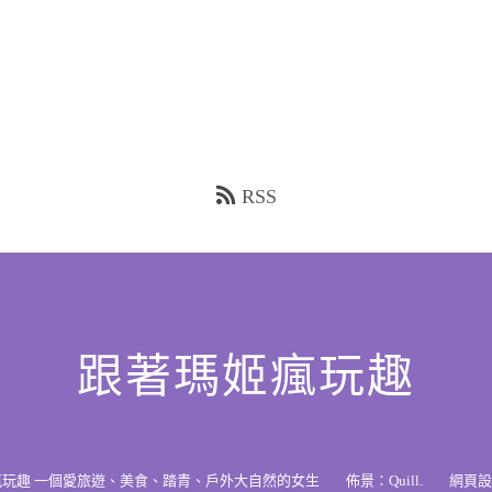
RSS
跟著瑪姬瘋玩趣
瘋玩趣 一個愛旅遊、美食、踏青、戶外大自然的女生
佈景：
Quill
.
網頁設