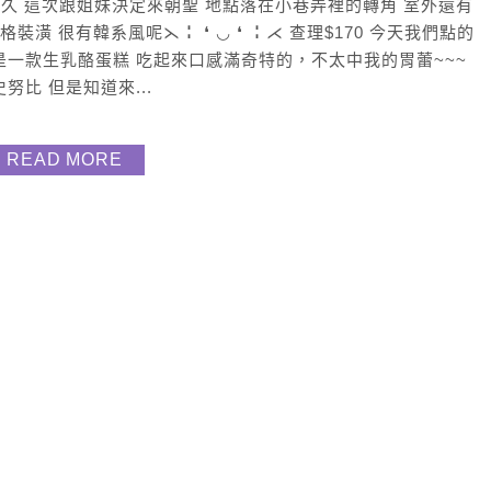
下午茶已久 這次跟姐妹決定來朝聖 地點落在小巷弄裡的轉角 室外還有
格裝潢 很有韓系風呢⋋╏ ❛ ◡ ❛ ╏⋌ 查理$170 今天我們點的
，是一款生乳酪蛋糕 吃起來口感滿奇特的，不太中我的胃蕾~~~
努比 但是知道來...
READ MORE