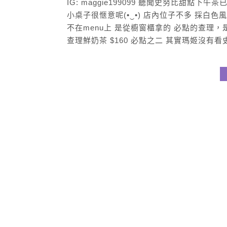
IG: maggie199099 聽聞史努比甜點
小桌子很愜意呢(•‿•) 店內位子不多 採白色風
不在menu上 是從櫥窗櫃拿的 必點的查理
查理鮮奶茶 $160 必點之二 其實瑪姬沒有看史