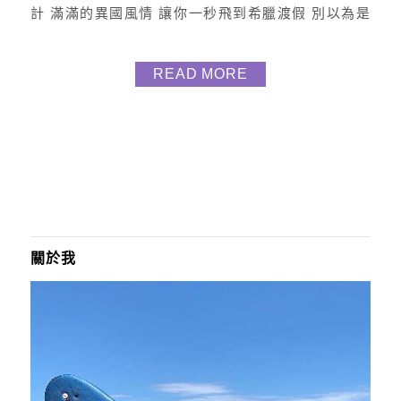
計 滿滿的異國風情 讓你一秒飛到希臘渡假 別以為是
夜景餐廳 這是道地的中式料理唷 直接來給大家看我們
點了什麼 (超好吃) 不是只有光鮮亮麗的裝潢 而是貨真
READ MORE
價實的道地好吃呢 藍舍油雞 $320 色澤油亮的油雞 肉
質軟嫩Q彈 油而不膩 整個食慾光看到就大開呀 橙汁
排骨$280 來藍舍我最期待...
關於我