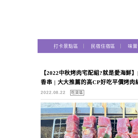
Main Menu
跟著瑪姬瘋玩趣
打卡景點區
民宿住宿區
味蕾
【2022中秋烤肉宅配組?就是愛海鮮】|
中秋
香串 | 大大推薦的高CP好吃平價烤肉
2022.08.22
吃貨區