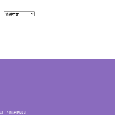
計：
阿腸網頁設計
.