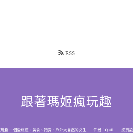
RSS
跟著瑪姬瘋玩趣
瘋玩趣 一個愛旅遊、美食、踏青、戶外大自然的女生
佈景：
Quill
.
網頁設