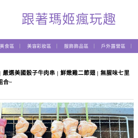
跟著瑪姬瘋玩趣
美食區
美容彩妝區
服飾飾品區
戶外露營區
 嚴選美國骰子牛肉串 | 鮮嫩雞二節翅 | 無腥味七里
組合~