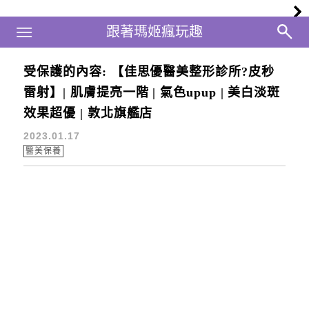
Main Menu
跟著瑪姬瘋玩趣
跟著瑪姬瘋玩趣
受保護的內容: 【佳思優醫美整形診所?皮秒
佳思優醫美診所
雷射】| 肌膚提亮一階 | 氣色upup | 美白淡斑
效果超優 | 敦北旗艦店
2023.01.17
醫美保養