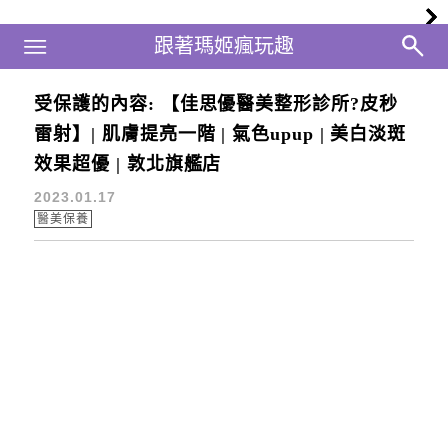
Main Menu
跟著瑪姬瘋玩趣
跟著瑪姬瘋玩趣
受保護的內容: 【佳思優醫美整形診所?皮秒
佳思優
雷射】| 肌膚提亮一階 | 氣色upup | 美白淡斑
效果超優 | 敦北旗艦店
2023.01.17
醫美保養