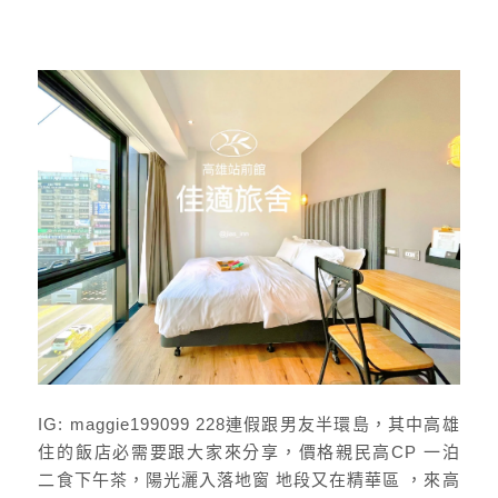
IG: maggie199099 228連假跟男友半環島，其中高雄
住的飯店必需要跟大家來分享，價格親民高CP 一泊
二食下午茶，陽光灑入落地窗 地段又在精華區 ，來高