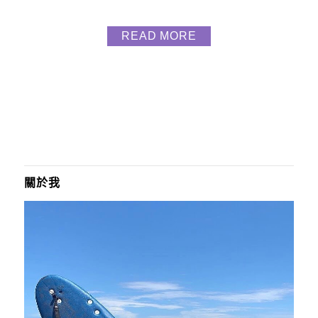
雄的朋友一定要來住啦 ，就是這間佳適旅舍
@jias_inn，讓大家有感覺像在家一樣的舒適自在 IG
READ MORE
｜@jias_inn 地址｜高雄市新興區中山一路257號 電
話｜07-288-2111 官網｜https://www.rive...
關於我