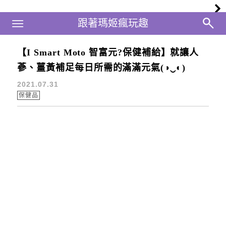
Main Menu
跟著瑪姬瘋玩趣
跟著瑪姬瘋玩趣
【I Smart Moto 智富元?保健補給】就讓人
保健飲品
蔘、薑黃補足每日所需的滿滿元氣(◑‿◐)
2021.07.31
保健品