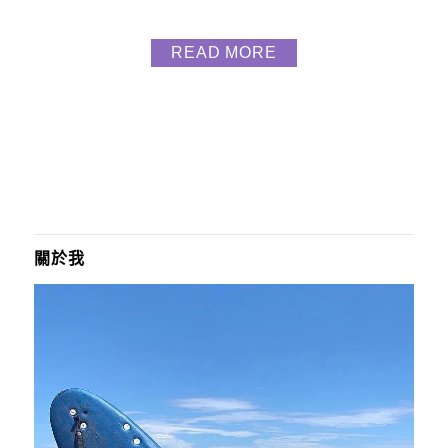
品， #iSmartMoto智富元 是由靜宜大學國際加齡產業
研發中心產學合作的 成分由四種天然元素而成 人蔘 :
READ MORE
氧氣元素，能補充我們滿滿氧氣與元氣 薑黃 : 修護元
素，能修護我們防護力與保護力 酵素 : 結合木瓜與鳳
梨酵素之力，帶給我們...
關於我