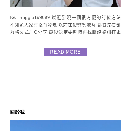
IG: maggie199099 最近發現一個很方便的訂位方法
不知道大家有沒有發現 以前在搜尋餐廳時 都會先看部
落格文章/ IG分享 最後決定要吃時再找聯絡資訊打電
話訂 前幾天我在google飛行樹屋咖啡時 通常頁面會有
一般的 致電/規劃路線/儲存/網站 但在這下方有一個<
READ MORE
訂位> 按下去後 發現竟然可以訂位、候位 (不需一分
鐘即完成) 操作超簡單 Step 1 :搜尋餐廳 按訂位 S...
關於我