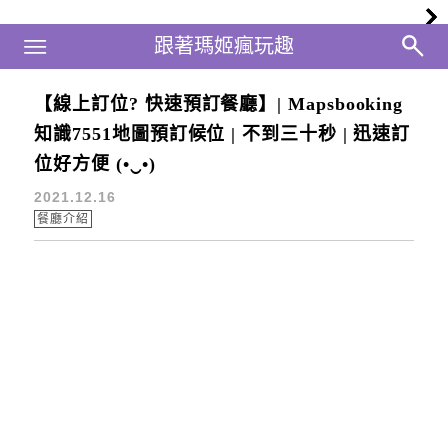
Main Menu
跟著瑪姬瘋玩趣
跟著瑪姬瘋玩趣
【線上訂位? 快速預訂餐廳】| Mapsbooking
免費
知識7551地圖預訂候位 | 不到三十秒 | 迅速訂
位好方便 (•‿•)
2021.12.16
餐廳介紹