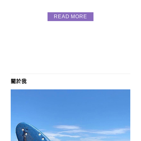
放空、渡假、享受的朋友們，只需一行李箱來即可呢
IG ｜@xf_glamping地址｜南投縣仁愛鄉中正村平等
READ MORE
巷1-10號電話｜0967-046-031 停車｜免費停車訂房
｜https://reurl.cc/1okWxQ官方 Line｜
@xf0967046031...
關於我