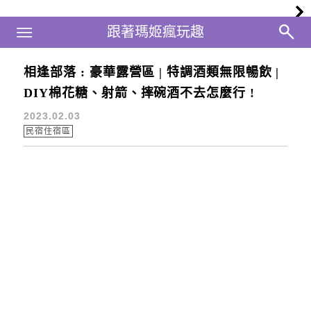
Main Menu
跟著瑪姬瘋玩趣
跟著瑪姬瘋玩趣
相逢部落 : 豪華露營區 | 特調酒類無限暢飲 |
入住
DIY棉花糖、射箭、摔碗酒不去怎麼行 !
2023.02.03
民宿住宿區