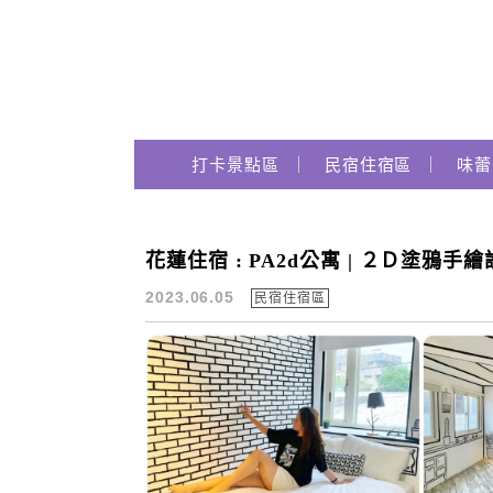
Main Menu
跟著瑪姬瘋玩趣
打卡景點區
民宿住宿區
味蕾
花蓮住宿 : PA2d公寓 | ２Ｄ塗鴉手
公正包子
2023.06.05
民宿住宿區