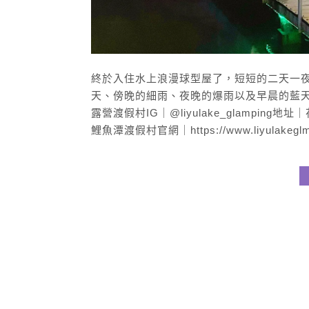
終於入住水上浪漫球型屋了，短短的二天一
天、傍晚的細雨、夜晚的爆雨以及早晨的藍天
露營渡假村IG｜@liyulake_glamping
鯉魚潭渡假村官網｜https://www.liyulakeglm