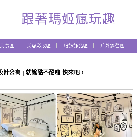
跟著瑪姬瘋玩趣
美食區
美容彩妝區
服飾飾品區
戶外露營區
繪設計公寓 | 就說酷不酷啦 快來吧 !