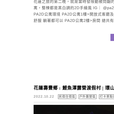
花蓮之旅的第二晚，就是當時發限動被問翻的
寓，整楝都是黑白調的2D手繪風 IG｜ @pa2d_ai
PA2D公寓環境 PA2D公寓1樓>開放式客廳及餐
舒服 躺著都可以 PA2D公寓2樓>房間 總共有三
花蓮壽豐鄉 : 鯉魚潭露營渡假村 | 環
2022.10.22
民宿住宿區
戶外露營區
打卡景點