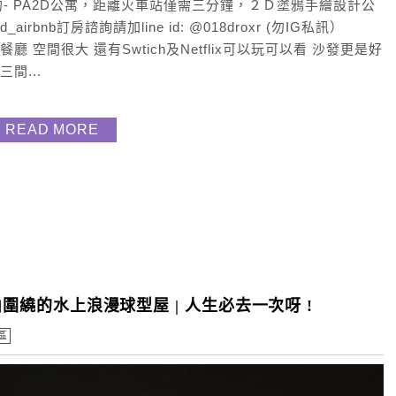
- PA2D公寓，距離火車站僅需三分鐘，２Ｄ塗鴉手繪設計公
rbnb訂房諮詢請加line id: @018droxr (勿IG私訊）
廳 空間很大 還有Swtich及Netflix可以玩可以看 沙發更是好
間...
READ MORE
山圍繞的水上浪漫球型屋 | 人生必去一次呀 !
區