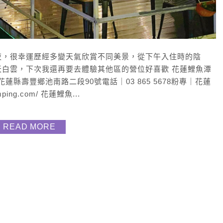
夜，很幸運歷經多變天氣欣賞不同美景，從下午入住時的陰
白雲，下次我還再要去體驗其他區的營位好喜歡 花蓮鯉魚潭
地址｜花蓮縣壽豐鄉池南路二段90號電話｜03 865 5678粉專｜花蓮
ping.com/ 花蓮鯉魚...
READ MORE