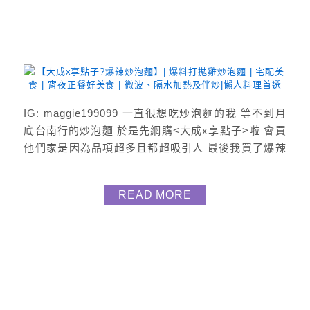
IG: maggie199099 一直很想吃炒泡麵的我 等不到月
底台南行的炒泡麵 於是先網購<大成x享點子>啦 會買
他們家是因為品項超多且都超吸引人 最後我買了爆辣
炒泡麵及爆料打拋雞炒泡麵 開箱吃了後好吃耶 所以來
分享給大家啦 爆辣炒泡麵 辣度? 豐盛的炒泡麵 很喜
READ MORE
歡店家特製的麻辣醬很香 每包裡面有著高麗菜、紅蘿
蔔、豬肉片(超多) 誰說炒泡麵一定是不健康 瞧這多麼
營養食材讚讚的 爆料打...