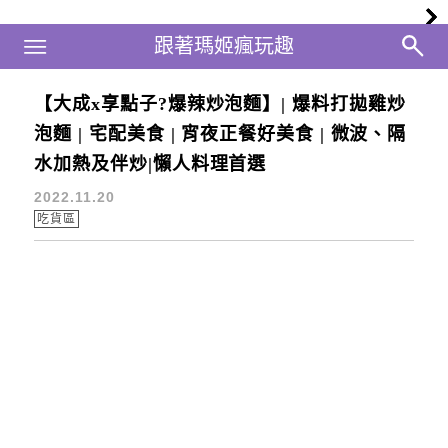
Main Menu
跟著瑪姬瘋玩趣
跟著瑪姬瘋玩趣
【大成x享點子?爆辣炒泡麵】| 爆料打拋雞炒
加熱即食
泡麵 | 宅配美食 | 宵夜正餐好美食 | 微波、隔
水加熱及伴炒|懶人料理首選
2022.11.20
吃貨區