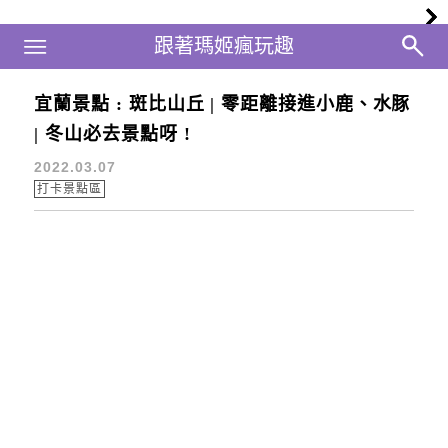
Main Menu
跟著瑪姬瘋玩趣
跟著瑪姬瘋玩趣
宜蘭景點 : 斑比山丘 | 零距離接進小鹿、水豚
動物園
| 冬山必去景點呀 !
2022.03.07
打卡景點區