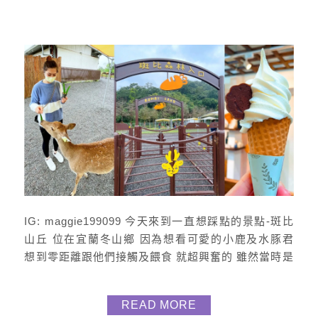
IG: maggie199099 今天來到一直想踩點的景點-斑比
山丘 位在宜蘭冬山鄉 因為想看可愛的小鹿及水豚君
想到零距離跟他們接觸及餵食 就超興奮的 雖然當時是
雨天 但也不影響見到本尊的激動哈哈 從一進門 會先
看到門票處及紀念品店 在這裡可以拍好拍滿以及逛好
READ MORE
逛滿 裡面也有甜點咖啡廳 根本就是親子大小孩的天地