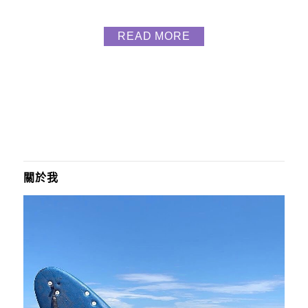
址｜花蓮縣豐濱鄉永豐路11-5號電話｜0987077468、
0989098360line訂位｜@havefunnybase 海放你基地
READ MORE
大自然 正所謂我家門前有大海~後面有山林!!!! 絕佳的
濱海星空草皮露營區 海放你基地地段 ...
關於我