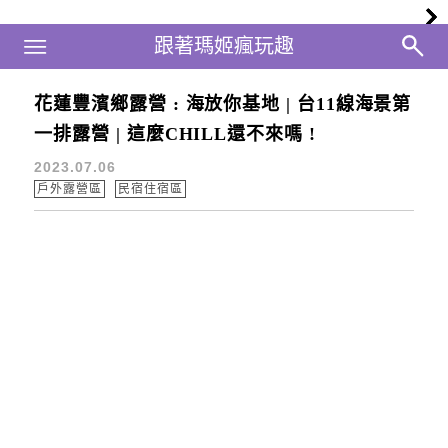
Main Menu
跟著瑪姬瘋玩趣
跟著瑪姬瘋玩趣
花蓮豐濱鄉露營 : 海放你基地 | 台11線海景第
原海式無菜單料理
一排露營 | 這麼CHILL還不來嗎 !
2023.07.06
戶外露營區
民宿住宿區