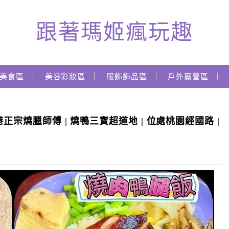
跟著瑪姬瘋玩趣
美食區
美容彩妝區
服飾飾品區
戶外露營區
正宗燒臘師傅 | 燒鴨三寶超道地 | 位處桃園經國路 |