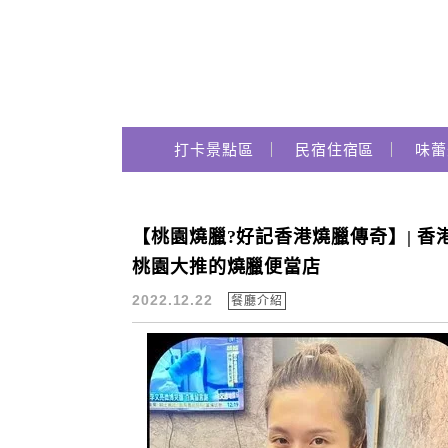
Main Menu
跟著瑪姬瘋玩趣
打卡景點區
民宿住宿區
味蕾
【桃園燒臘?好記香港燒臘傳奇】| 香港
叉燒招牌飯
桃園大推的燒臘便當店
2022.12.22
餐廳介紹