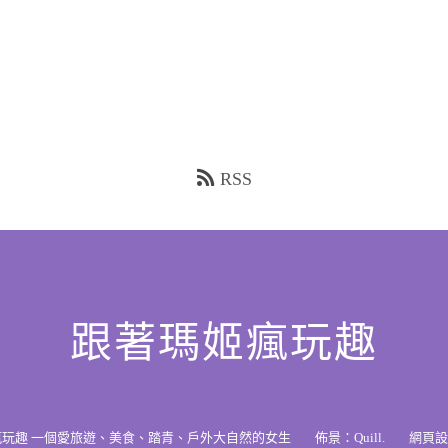
RSS
跟著瑪姬瘋玩趣
瘋玩趣 一個愛旅遊、美食、踏青、戶外大自然的女生
佈景：
Quill
.
網頁設