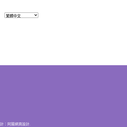
計：
阿腸網頁設計
.