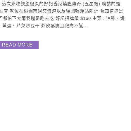
便當的我 這次來吃觀望很久的好記香港燒臘傳奇 (五星級) 聘請的是
灣駐店 就位在桃園南崁交流道以及經國轉運站附近 會知道這是
怕下大雨我還是跑去吃 好記招牌飯 $160 主菜 : 油雞、燒
、蒸蛋、芹菜炒豆干 外皮酥脆且肥肉不膩...
READ MORE