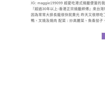
IG: maggie199099 超愛吃港式燒臘
『超過30年以上-香港正宗燒臘師傅』來台
因為常常大排長龍很快就賣光 昨天又很想吃了哪
鴨、叉燒及燒肉 配菜 : 炒高麗菜、魚香茄子