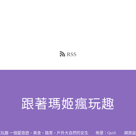
RSS
跟著瑪姬瘋玩趣
瘋玩趣 一個愛旅遊、美食、踏青、戶外大自然的女生
佈景：
Quill
.
網頁設