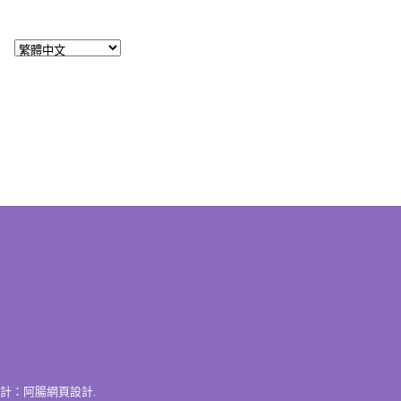
計：
阿腸網頁設計
.