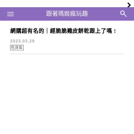
Main Menu
跟著瑪姬瘋玩趣
跟著瑪姬瘋玩趣
網購超有名的｜經脆脆雞皮餅乾跟上了嗎 !
台灣零食
2023.03.29
吃貨區