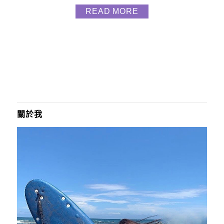
https://store.eternal-bc.com/?sl-
READ MORE
ref=maggielavender99永恆選物FB粉專 :
https://www.facebook.com/eternalbuy/永恆選物
IG...
關於我