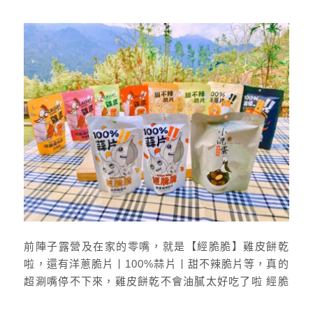
前陣子露營及在家的零嘴，就是【經脆脆】雞皮餅乾
啦，還有洋蔥脆片丨100%蒜片丨甜不辣脆片等，真的
超涮嘴停不下來，雞皮餅乾不會油膩太好吃了啦 經脆
脆雞皮餅乾Crispy永恆選物購物網站 :