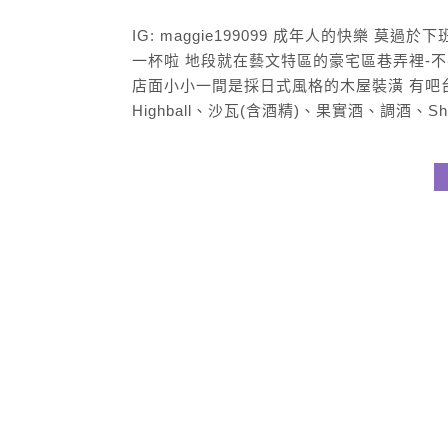
IG: maggie199099 成年人的快樂
一杯啦 地段就在藝文特區的豪宅區巷弄裡-不
店面小小一間是採日式風格的木屋裝潢 有吧
Highball、沙瓦(含酒精)、果實酒、調酒、