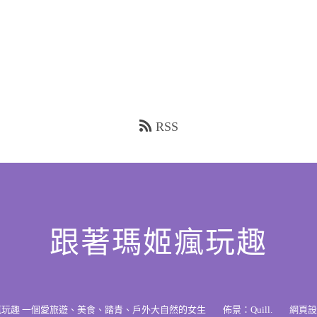
RSS
跟著瑪姬瘋玩趣
瘋玩趣 一個愛旅遊、美食、踏青、戶外大自然的女生
佈景：
Quill
.
網頁設