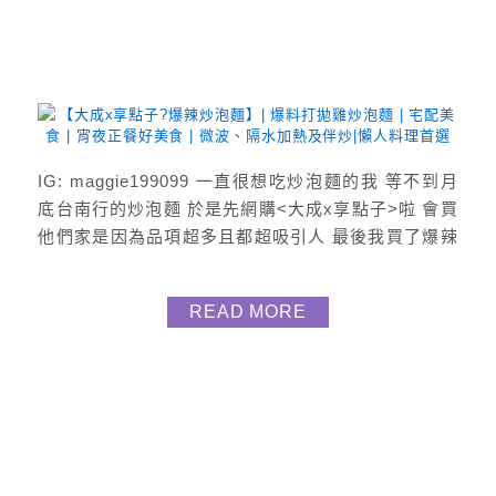
IG: maggie199099 一直很想吃炒泡麵的我 等不到月
底台南行的炒泡麵 於是先網購<大成x享點子>啦 會買
他們家是因為品項超多且都超吸引人 最後我買了爆辣
炒泡麵及爆料打拋雞炒泡麵 開箱吃了後好吃耶 所以來
分享給大家啦 爆辣炒泡麵 辣度? 豐盛的炒泡麵 很喜
READ MORE
歡店家特製的麻辣醬很香 每包裡面有著高麗菜、紅蘿
蔔、豬肉片(超多) 誰說炒泡麵一定是不健康 瞧這多麼
營養食材讚讚的 爆料打...