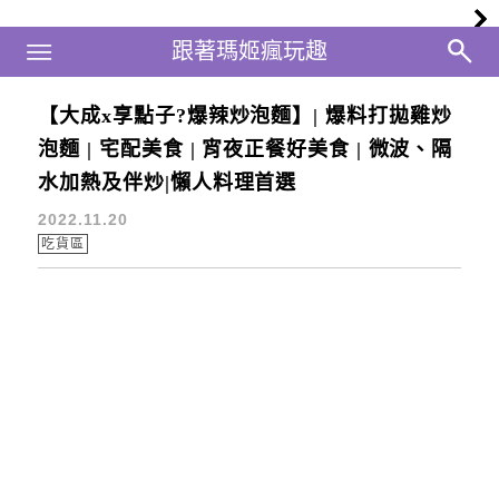
Main Menu
跟著瑪姬瘋玩趣
跟著瑪姬瘋玩趣
【大成x享點子?爆辣炒泡麵】| 爆料打拋雞炒
大成享點子
泡麵 | 宅配美食 | 宵夜正餐好美食 | 微波、隔
水加熱及伴炒|懶人料理首選
2022.11.20
吃貨區