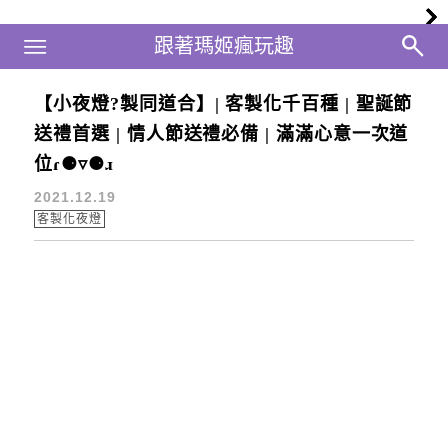
Main Menu
跟著瑪姬瘋玩趣
跟著瑪姬瘋玩趣
【小夜燈?製同道合】| 客製化千百種 | 聖誕節
客製化禮物
送禮首選 | 情人節送禮必備 | 滿滿心意一次道
位ɾ⚈▿⚈ɹ
2021.12.19
客製化夜燈