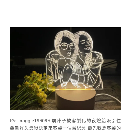
IG: maggie199099 前陣子被客製化的夜燈給吸引住
觀望許久最後決定來客製一個當紀念 最先我想客製的