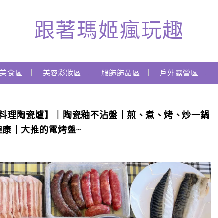
跟著瑪姬瘋玩趣
美食區
美容彩妝區
服飾飾品區
戶外露營區
萬用料理陶瓷爐】｜陶瓷釉不沾盤｜煎、煮、烤、炒一鍋
理陶瓷爐
康｜大推的電烤盤~