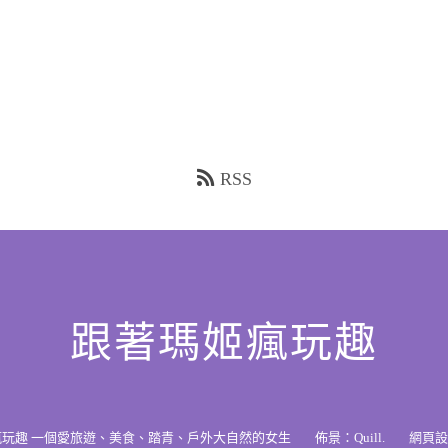
RSS
跟著瑪姬瘋玩趣
瘋玩趣 一個愛旅遊、美食、踏青、戶外大自然的女生
佈景：
Quill
.
網頁設