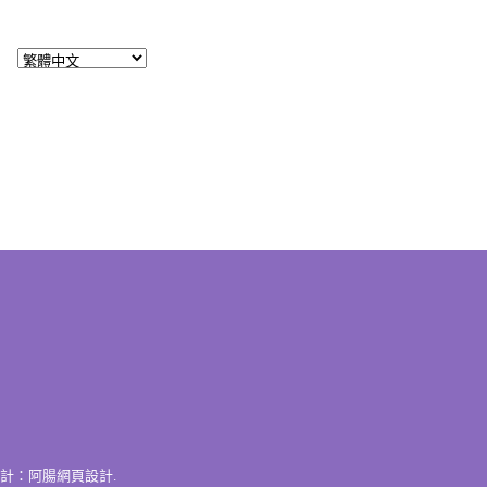
計：
阿腸網頁設計
.