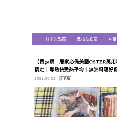
Main Menu
跟著瑪姬瘋玩趣
打卡景點區
民宿住宿區
味蕾
【買go購｜居家必備美國OSTER
居家必備美國oster萬用料
搞定｜導熱快受熱平均｜無油料理好健
2022.08.21
廚具區