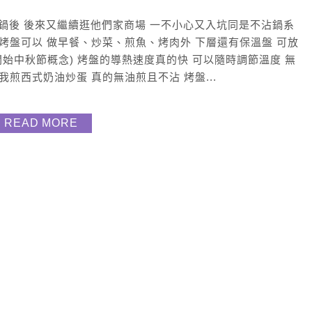
o購 的電煮鍋後 後來又繼續逛他們家商場 一不小心又入坑同是不沾鍋系
烤盤可以 做早餐、炒菜、煎魚、烤肉外 下層還有保溫盤 可放
開始中秋節概念) 烤盤的導熱速度真的快 可以隨時調節溫度 無
煎西式奶油炒蛋 真的無油煎且不沾 烤盤...
READ MORE