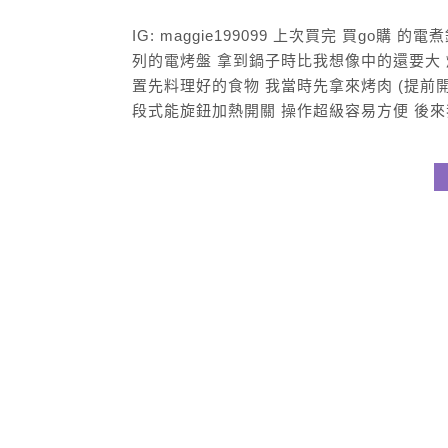
IG: maggie199099 上次買完 買g
列的電烤盤 拿到鍋子時比我想像中的還要大 
置先料理好的食物 我當時先拿來烤肉 (提前
段式能旋鈕加熱開關 操作超級容易方便 後來我