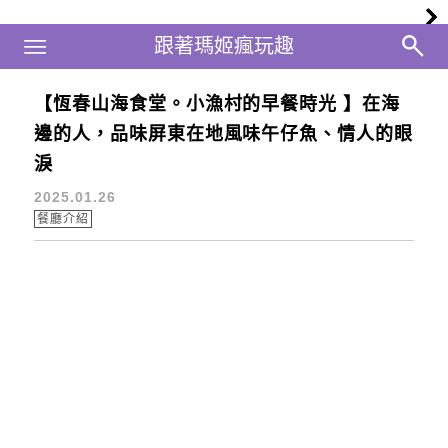
Main Menu
跟著瑪姬瘋玩趣
跟著瑪姬瘋玩趣
【恆春山海食堂。小漁村的早餐時光 】在海
情人的眼淚
邊的人，品味屏東在地風味午仔魚、情人的眼
淚
2025.01.26
餐廳介紹