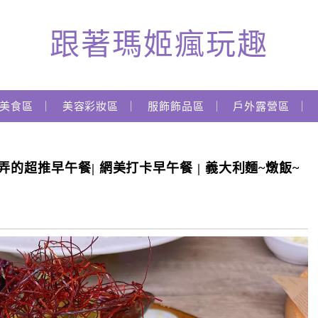
跟著瑪姬瘋玩趣
美食區
美容彩妝區
服飾飾品區
戶外露營區
的超推早午餐| 網美打卡早午餐 | 義大利麵~燉飯~