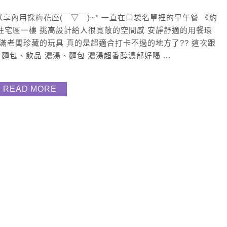
慢的可以享內用採梅花座(￣▽￣)~* 一直在口袋名單裡的早午餐 《約
住宅區一樓 挑高設計給人很寬敞的空間感 安靜舒適的用餐環
滿老闆珍藏的玩具 真的是超適合打卡不過的地方了?? 這次跟
包、飲品 濃湯、麵包 濃湯超香醇濃郁好喝 ...
READ MORE