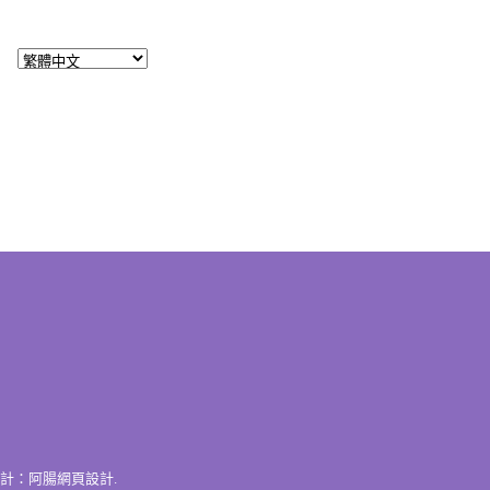
計：
阿腸網頁設計
.