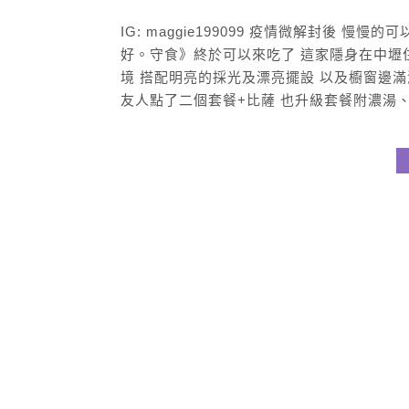
IG: maggie199099 疫情微解封後 慢
好。守食》終於可以來吃了 這家隱身在中壢
境 搭配明亮的採光及漂亮擺設 以及櫥窗邊滿
友人點了二個套餐+比薩 也升級套餐附濃湯、麵