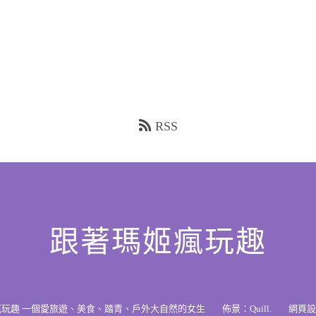
RSS
跟著瑪姬瘋玩趣
瘋玩趣 一個愛旅遊、美食、踏青、戶外大自然的女生
佈景：
Quill
.
網頁設