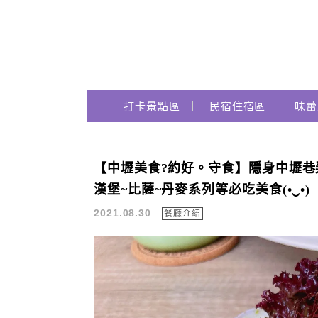
Main Menu
跟著瑪姬瘋玩趣
打卡景點區
民宿住宿區
味蕾
【中壢美食?約好。守食】隱身中壢巷弄
打卡餐廳
漢堡~比薩~丹麥系列等必吃美食(•‿•)
2021.08.30
餐廳介紹