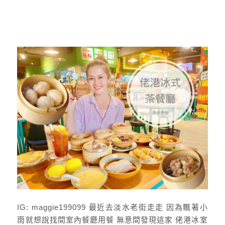
IG: maggie199099 最近去淡水老街走走 因為飄著小
雨就想說找間室內餐廳用餐 無意間發現這家 佬港冰室