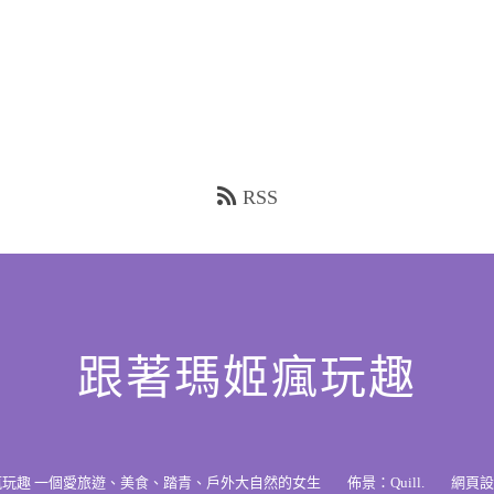
RSS
跟著瑪姬瘋玩趣
瘋玩趣 一個愛旅遊、美食、踏青、戶外大自然的女生
佈景：
Quill
.
網頁設