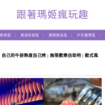
跟著瑪姬瘋玩趣
美食區
美容彩妝區
服飾飾品區
戶外露營區
自己的牛排熟度自己烤 | 無限歡樂自助吧 | 歐式風