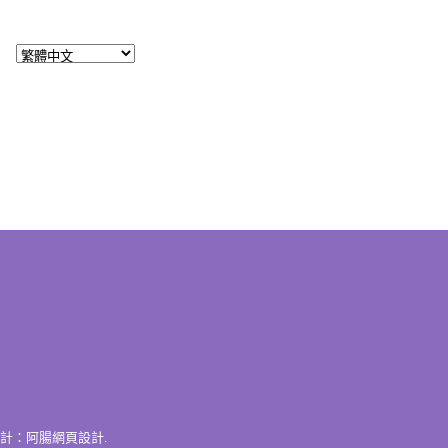
計：
阿腸網頁設計
.