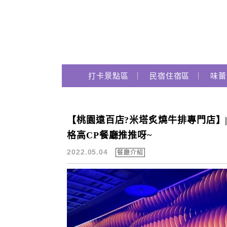
Main Menu
跟著瑪姬瘋玩趣
打卡景點區
民宿住宿區
味蕾
【桃園遠百店?米塔炙燒牛排專門店】| 
排餐吃到飽
格高CP餐廳推推呀~
2022.05.04
餐廳介紹