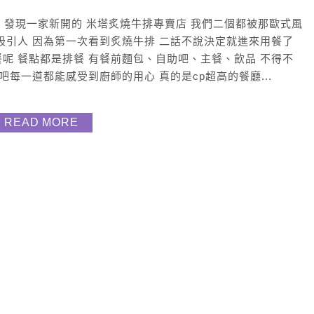
園大遠百 發現一家新開的 米塔炙燒牛排專賣店 我們二個都被那歐式風
吸引人 因為第一次看到炙燒牛排 二話不說決定就進來用餐了
呢 餐點都是排餐 有餐前麵包、自助吧、主餐、飲品 不得不
吧每一道都能感受到廚師的用心 真的是cp超高的餐廳...
READ MORE