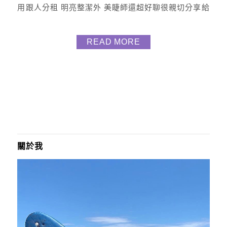
用跟人分租 明亮整潔外 美睫師還超好聊很親切分享給
大家 嫁接項目：輕柔眼線款 特別地方 : 項目很俐落
(適合選擇障礙) 項目共四種 自然舒適 (自然感) 輕柔
READ MORE
眼線 (眼妝感) 濃密妝感 (濃密感) 下睫毛/彩色睫毛
(特別感) 美睫師一開始會詢問喜歡什麼感覺 也詢問喜
歡黑色還是咖啡色...
關於我