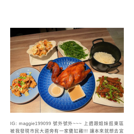
IG: maggie199099 號外號外~~~ 上週跟姐妹逛東區
被我發現市民大道旁有一家甕缸雞!!! 讓本來就想去宜