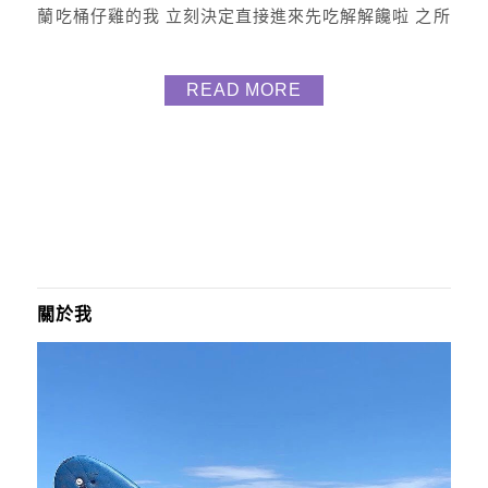
蘭吃桶仔雞的我 立刻決定直接進來先吃解解饞啦 之所
以叫一吃上癮甕缸雞 (超好記的XD) 吃完後就能心神
領會原因了 店裡除了有祖傳烤甕缸雞外 也提供各式熱
READ MORE
炒、海鮮等等很多選擇 二個逛到超餓的一不小心就點
了太多 也分享給大家 祖傳烤甕缸雞 $790 必點的祖傳
烤甕缸雞 這是採用正宗放...
關於我