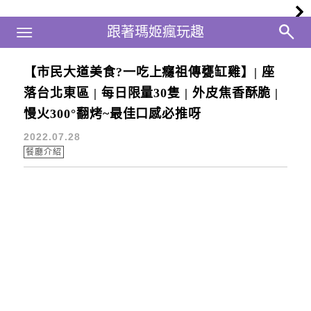
Main Menu
跟著瑪姬瘋玩趣
跟著瑪姬瘋玩趣
【市民大道美食?一吃上癮祖傳甕缸雞】| 座
東區
落台北東區 | 每日限量30隻 | 外皮焦香酥脆 |
慢火300°翻烤~最佳口感必推呀
2022.07.28
餐廳介紹