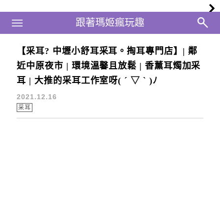
Main Menu
跟著瑪姬瘋玩趣
跟著瑪姬瘋玩趣
【采耳? 中壢小舒耳采耳。掏耳專門店】| 鄰
桃園採耳
近中原夜市 | 環境溫馨且放鬆 | 香薰耳燭加采
耳 | 大推的采耳工作室呀( ´ ▽ ` )ﾉ
2021.12.16
采耳