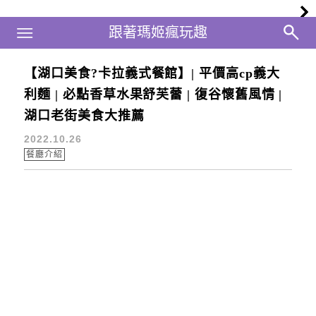
Main Menu
跟著瑪姬瘋玩趣
跟著瑪姬瘋玩趣
【湖口美食?卡拉義式餐館】| 平價高cp義大
桃園舒芙蕾
利麵 | 必點香草水果舒芙蕾 | 復谷懷舊風情 |
湖口老街美食大推薦
2022.10.26
餐廳介紹