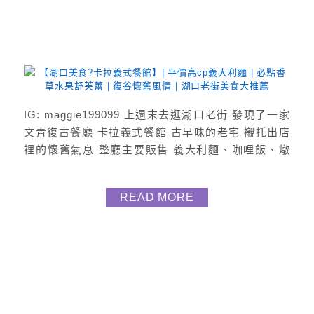
IG: maggie199099 上週末去逛湖口老街 發現了一家
文青復古餐廳 卡拉義式餐館 古早味的老宅 襯托出店
裡的懷舊氣息 整廳主要販售 義大利麵、咖哩飯、燉
飯、舒芙蕾及咖啡飲品 座位不多但空間很舒適 跟好友
家人聚聚很適合 吃完再逛個湖口老街 就是充實的一天
READ MORE
呀 交通 開車或騎車前往，皆有附免費停車場 搭乘大
眾交通，火車搭至湖口車站，轉乘公車5612、5613至
舊湖口站下車，走路約5分鐘就可以到...