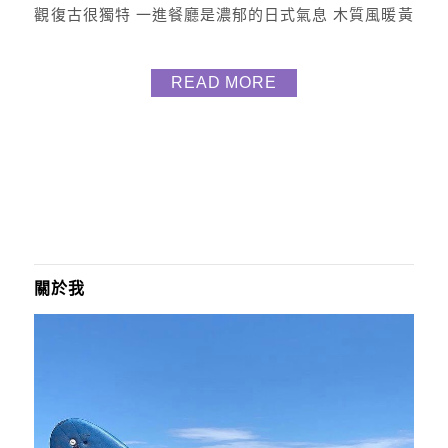
觀復古很獨特 一進餐廳是濃郁的日式氣息 木質風暖黃
光 溫馨又舒適 而瑪姬因為太餓 跟男友二人點了店家
推薦餐點~ 湯頭 有昆布/ 麻辣/ 藥膳/ 牛奶/ 番茄，而
READ MORE
我們選 藥膳鍋 濃厚的藥膳十全大補 搭配火鍋還挺不
錯耶 牛奶鍋 除了火鍋本身的湯頭之外 還有提供一壺
新鮮鮮奶讓我們加湯使用(...
關於我