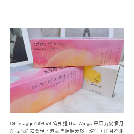
IG: maggie199099 會知道The Wings 是因為幾個月
前找洗面露發現，這品牌推廣天然、環保，而且不測