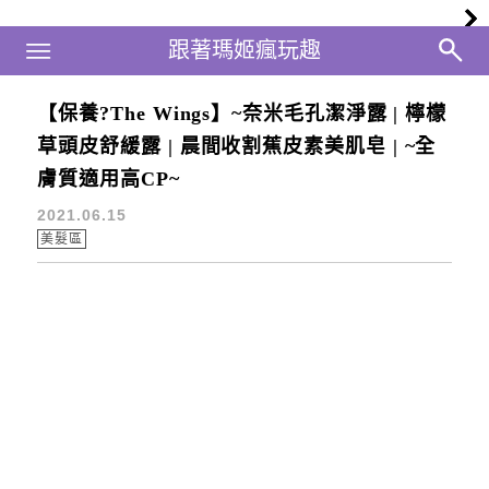
Main Menu
跟著瑪姬瘋玩趣
跟著瑪姬瘋玩趣
【保養?The Wings】~奈米毛孔潔淨露 | 檸檬
檸檬草頭皮舒緩露
草頭皮舒緩露 | 晨間收割蕉皮素美肌皂 | ~全
膚質適用高CP~
2021.06.15
美髮區