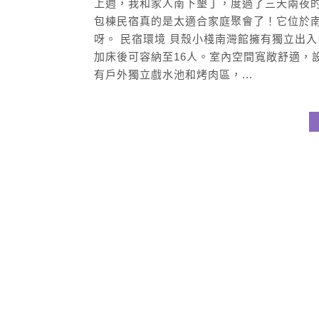
上週，我和家人南下墾丁，度過了三天兩夜
包棟民宿真的是太適合家庭聚會了！它位於
呀。 民宿環境 貝殼小棧南灣館擁有獨立出
加床後可容納至16人。室內空間寬敞舒適，
有戶外獨立戲水池和烤肉區，...