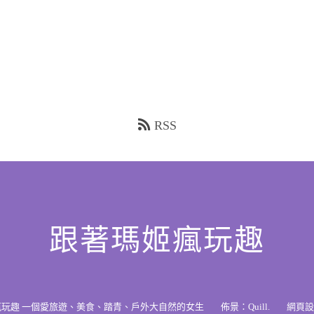
RSS
跟著瑪姬瘋玩趣
瘋玩趣 一個愛旅遊、美食、踏青、戶外大自然的女生
佈景：
Quill
.
網頁設