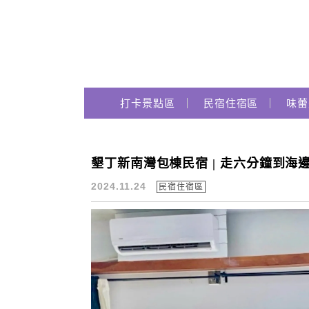
Main Menu
跟著瑪姬瘋玩趣
打卡景點區
民宿住宿區
味蕾
墾丁新南灣包棟民宿 | 走六分鐘到海邊 | 
水上社施
2024.11.24
民宿住宿區