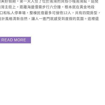
的美好假期。第一天入住了位於南灣的貝殼小棧南灣館，這間
南灣主街上，距離海邊僅需步行六分鐘，根本就在黃金地段
入口和私人停車場，整棟民宿最多可接待12人，共有四間房型，
設計風格清新自然，讓人一進門就感受到度假的氛圍。這裡還
READ MORE