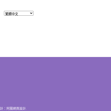
計：
阿腸網頁設計
.