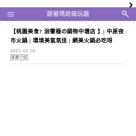
Main Menu
跟著瑪姬瘋玩趣
跟著瑪姬瘋玩趣
【桃園美食? 洄饗極の鍋物中壢店 】| 中原夜
洄饗極の鍋物
市火鍋 | 環境美氣氛佳 | 網美火鍋必吃呀
2021.12.16
餐廳介紹