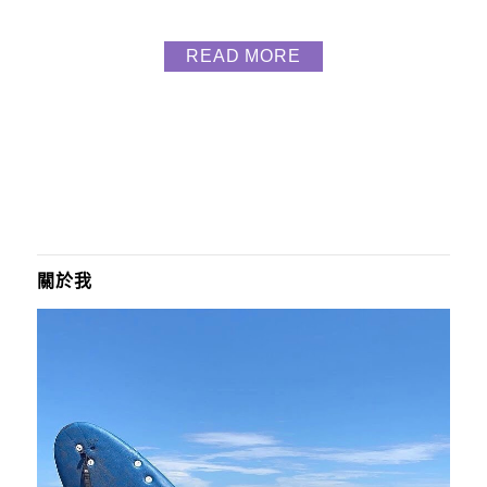
這次點洄饗海陸雙人鍋 $1199 湯底：大武郎蛤蜊鍋、
日式昆布湯 肉品（6選2）：Prime霜降牛 加點 : 起司
READ MORE
牛肉丸 附餐飲品 : 飯.王子麵.冬粉.飲料.咖啡<無限供
應> 甜點 : 奶酪/冰品 蛤蜊鍋真的滿滿的蛤蜊且湯...
關於我