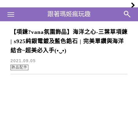
Main Menu
跟著瑪姬瘋玩趣
跟著瑪姬瘋玩趣
【項鍊?vana氛圍飾品】海洋之心-三葉草項鍊
海洋之藍
| s925純銀電鍍及藍色鋯石 | 完美單鑽與海洋
結合~超美必入手(•‿•)
2021.09.05
飾品配件