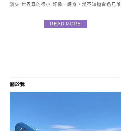
消失 世界真的很小 好像一轉身，就不知道會遇見誰
時間點很重要 因為出場次序決定了大部分的去留 但是
不管如何 所有事情的發生，都會是一切最好安排 因為
READ MORE
愛得深/愛得早/愛得久/愛的晚 始終不及愛得剛剛好 就
像這條海洋之心-三葉草項鍊 語意是至死不渝的守護
由925純銀電鍍➕藍色鋯石?而成...
關於我