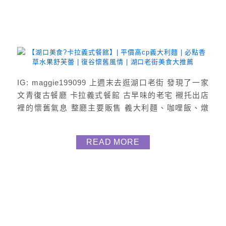
IG: maggie199099 上週末去逛湖口老街 發現了一家
文青復古餐廳 卡拉義式餐館 古早味的老宅 襯托出店
裡的懷舊氣息 整廳主要販售 義大利麵、咖哩飯、燉
飯、舒芙蕾及咖啡飲品 座位不多但空間很舒適 跟好友
家人聚聚很適合 吃完再逛個湖口老街 就是充實的一天
READ MORE
呀 交通 開車或騎車前往，皆有附免費停車場 搭乘大
眾交通，火車搭至湖口車站，轉乘公車5612、5613至
舊湖口站下車，走路約5分鐘就可以到...