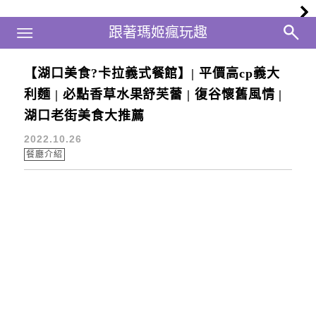
Main Menu
跟著瑪姬瘋玩趣
跟著瑪姬瘋玩趣
【湖口美食?卡拉義式餐館】| 平價高cp義大
湖口老街美食
利麵 | 必點香草水果舒芙蕾 | 復谷懷舊風情 |
湖口老街美食大推薦
2022.10.26
餐廳介紹