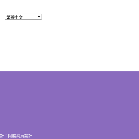
計：
阿腸網頁設計
.