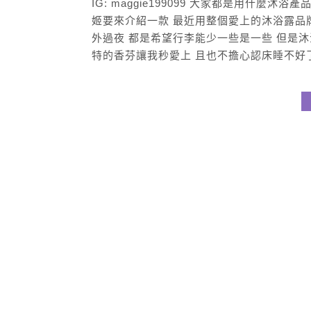
IG: maggie199099 大家都是用什麼
姬要來介紹一款 最近用整個愛上的沐浴露品
外過夜 都是希望行李能少一些是一些 但是
特的香芬讓我秒愛上 且也不擔心認床睡不好了 