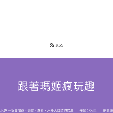
RSS
跟著瑪姬瘋玩趣
瘋玩趣 一個愛旅遊、美食、踏青、戶外大自然的女生
佈景：
Quill
.
網頁設