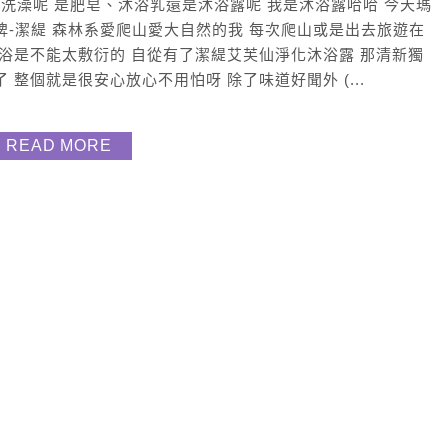
沐浴產品洗澡呢 是肥皂、沐浴乳還是沐浴露呢 我是沐浴露哈哈 今天瑪
牌-潔緹 森林系愛爬山愛大自然的我 每次爬山或是出去旅遊在
沐浴是不能太敷衍的 自從有了潔緹艾芙仙淨化沐浴露 那清新獨
整個就是很安心放心不用怕呀 除了味道好聞外 (...
READ MORE