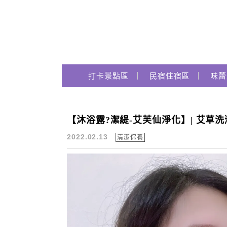
Main Menu
跟著瑪姬瘋玩趣
打卡景點區
民宿住宿區
味蕾
【沐浴露?潔緹-艾芙仙淨化】| 艾草洗滌
滋養
2022.02.13
清潔保養