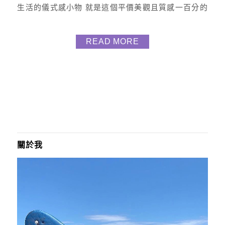
生活的儀式感小物 就是這個平價美觀且質感一百分的
FUJI-GRACE富士雅麗 經典義式小摩卡壺 摩卡壺外
觀 用蒸餾方式萃取純濃香咖啡 口感特別滑順 我入手
READ MORE
的是湖水藍 (共有四個顏色都超美) 每款搭的是配木紋
防滑的蓋子跟手柄 復古的外觀又不失時尚 體積超級輕
巧 整個摩卡壺的呈現就是小巧...
關於我