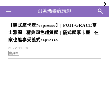
Main Menu
跟著瑪姬瘋玩趣
跟著瑪姬瘋玩趣
【義式摩卡壺?espresso】| FUJI-GRACE富
濃縮咖啡
士雅麗 | 精典四色超質感 | 儀式感摩卡壺 | 在
家也能享受義式espresso
2022.11.08
廚具區