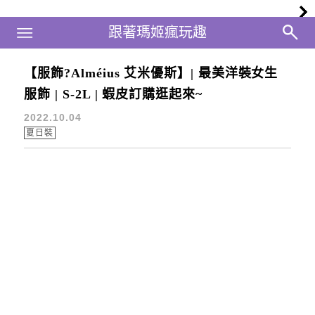
Main Menu
跟著瑪姬瘋玩趣
跟著瑪姬瘋玩趣
【服飾?Alméius 艾米優斯】| 最美洋裝女生
率性風
服飾 | S-2L | 蝦皮訂購逛起來~
2022.10.04
夏日裝