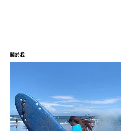
可愛｜S-XL適穿｜9色｜正韓 棉質柔軟 ...
關於我