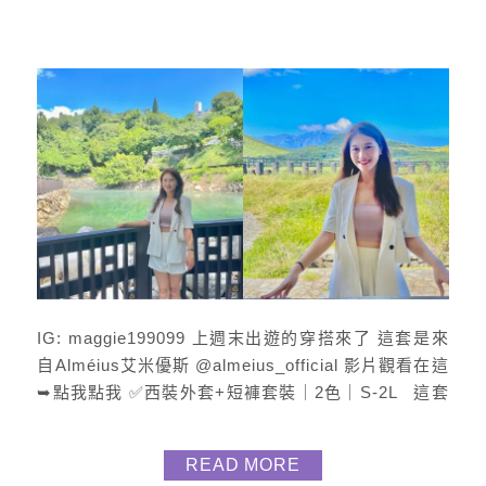
IG: maggie199099 上週末出遊的穿搭來了 這套是來
自Alméius艾米優斯 @almeius_official 影片觀看在這
➥點我點我 ✅西裝外套+短褲套裝｜2色｜S-2L 這套
白色套裝我真的超超超喜歡 收到時被質感給收服 是有
一定磅數的布料 西裝外套有墊肩 讓整體更立挺有朝氣
READ MORE
西裝短褲鬆緊式 版型顯瘦且舒適透氣 ✅粗肩墊可拆小