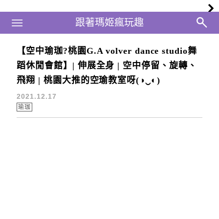
Main Menu
跟著瑪姬瘋玩趣
跟著瑪姬瘋玩趣
【空中瑜珈?桃園G.A volver dance studio舞
空中瑜伽教室
蹈休閒會館】| 伸展全身 | 空中停留、旋轉、
飛翔 | 桃園大推的空瑜教室呀(◑‿◐)
2021.12.17
瑜珈