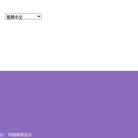
計：
阿腸網頁設計
.