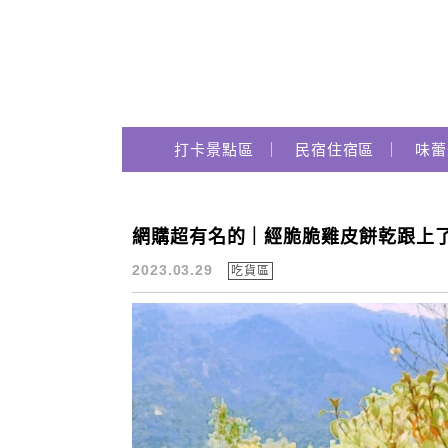
Main Menu
跟著瑪姬瘋玩趣
打卡景點區
民宿住宿區
味蕾
網購超有名的｜經脆脆雞皮餅乾跟上了
經脆脆餅乾推薦
2023.03.29
吃貨區