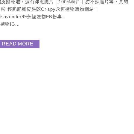
皮餅乾啦，還有洋蔥脆片丨100%蒜片丨甜不辣脆片等，真的
經脆脆雞皮餅乾Crispy永恆選物購物網站 :
maggielavender99永恆選物FB粉專 :
恆選物IG...
READ MORE