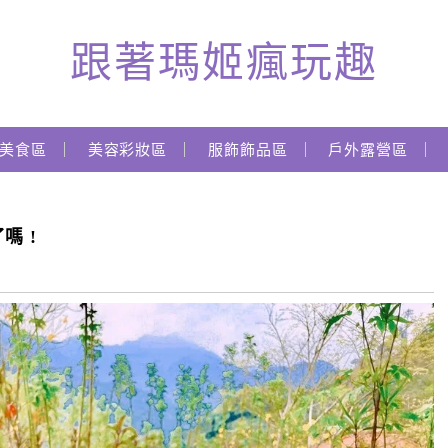
跟著瑪姬瘋玩趣
美食區
美容彩妝區
服飾飾品區
戶外露營區
嗎 !