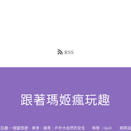
RSS
跟著瑪姬瘋玩趣
瘋玩趣 一個愛旅遊、美食、踏青、戶外大自然的女生
佈景：
Quill
.
網頁設