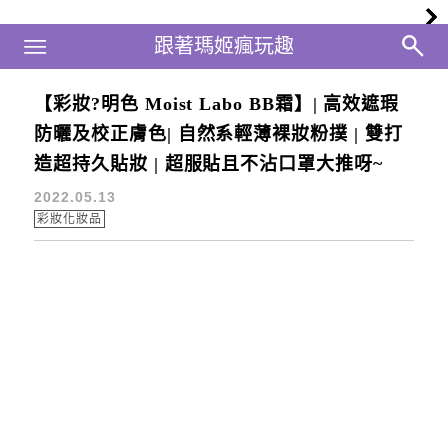
Main Menu
跟著瑪姬瘋玩趣
跟著瑪姬瘋玩趣
【彩妝?明色 Moist Labo BB霜】| 高效遮瑕
美肌模式
防曬及校正膚色| 自然系輕薄裸妝粉撲 | 雙打
造超持久貼妝 | 超服貼且不沾口罩大推呀~
2022.05.13
彩妝化妝品