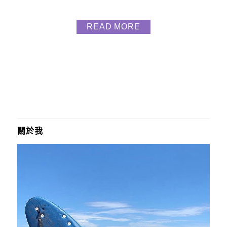
超銷魂好吃，點了六道前後一一上菜約快兩小時，沒
錯，這裡老闆們兩位，全部現烤現做所以時間要等
READ MORE
待，但跟你們說超值的超超值得的！ 葉家燒烤介紹 這
家無菜單燒烤攤位於馬公廟前，已有50年歷史，每晚
僅營業4小時。這裡的無菜單燒烤攤已經經營了50年，
堅持使用炭火烤制，讓每...
關於我