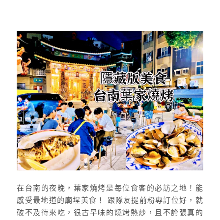
在台南的夜晚，葉家燒烤是每位食客的必訪之地！能
感受最地道的廟埕美食！ 跟隊友提前粉專訂位好，就
破不及待來吃，很古早味的燒烤熱炒，且不誇張真的