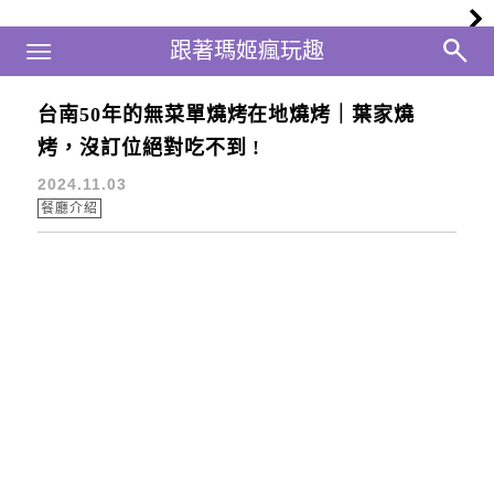
Main Menu
跟著瑪姬瘋玩趣
跟著瑪姬瘋玩趣
台南50年的無菜單燒烤在地燒烤｜葉家燒
美食探險
烤，沒訂位絕對吃不到 !
2024.11.03
餐廳介紹