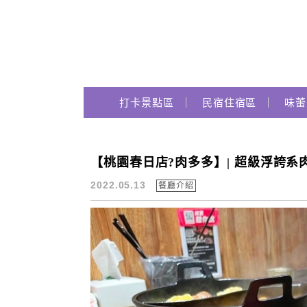
Main Menu
跟著瑪姬瘋玩趣
打卡景點區
民宿住宿區
味蕾
【桃園春日店?肉多多】| 超級浮誇系肉盤
肉多多火鍋第一品牌
2022.05.13
餐廳介紹