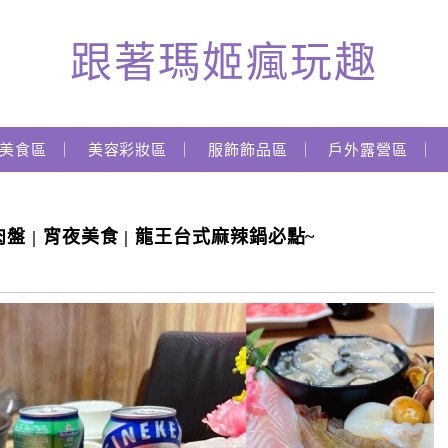
跟著瑪姬瘋玩趣
美食區
美容彩妝區
服飾飾品區
戶外露營區
 | 宵夜美食 | 龍王台式麻辣鍋必點~