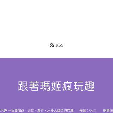
RSS
跟著瑪姬瘋玩趣
瘋玩趣 一個愛旅遊、美食、踏青、戶外大自然的女生
佈景：
Quill
.
網頁設