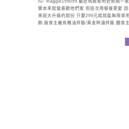
IG: maggie199099 最近瑪姬家附近
實本來就蠻喜歡他們家 但這次用餐後更愛 因
來說大升級的部份 只要299元起就能無限享
飽 飯食主義有豬油拌飯/黃金粹滷拌飯 麵食主義