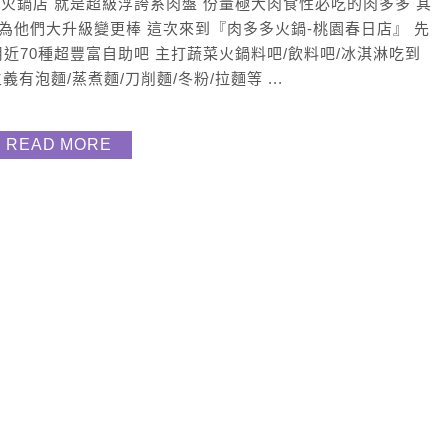
新開一家火鍋店 就是超級浮誇系肉盤 份量極大肉食性必吃的肉多多 其
為他們大升級變更棒 這次來到『肉多多火鍋-桃園春日店』 先
用近70種超豐富自助吧 主打蔬菜火鍋料吧/飲料吧/冰淇淋吃到
有泡麵/蒸煮麵/刀削麵/冬粉/拉麵等 ...
READ MORE