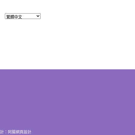
計：
阿腸網頁設計
.