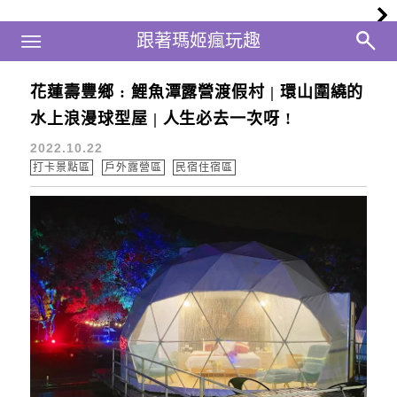
Main Menu
跟著瑪姬瘋玩趣
跟著瑪姬瘋玩趣
花蓮壽豐鄉 : 鯉魚潭露營渡假村 | 環山圍繞的
花蓮能量湯屋
水上浪漫球型屋 | 人生必去一次呀 !
2022.10.22
打卡景點區
戶外露營區
民宿住宿區