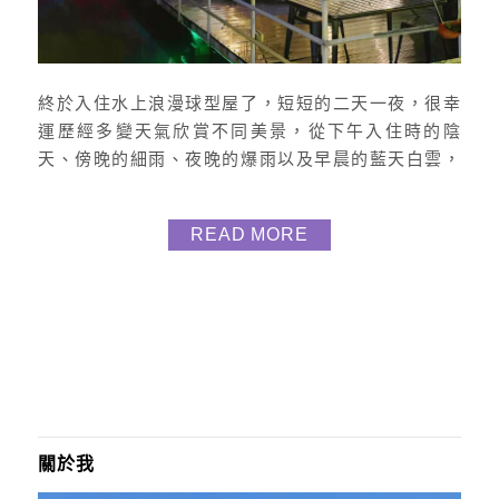
終於入住水上浪漫球型屋了，短短的二天一夜，很幸
運歷經多變天氣欣賞不同美景，從下午入住時的陰
天、傍晚的細雨、夜晚的爆雨以及早晨的藍天白雲，
下次我還再要去體驗其他區的營位好喜歡 花蓮鯉魚潭
露營渡假村IG｜@liyulake_glamping地址｜花蓮縣壽
READ MORE
豐鄉池南路二段90號電話｜03 865 5678粉專｜花蓮
鯉魚潭渡假村官網｜
https://www.liyulakeglmping.com/ 花蓮鯉魚...
關於我