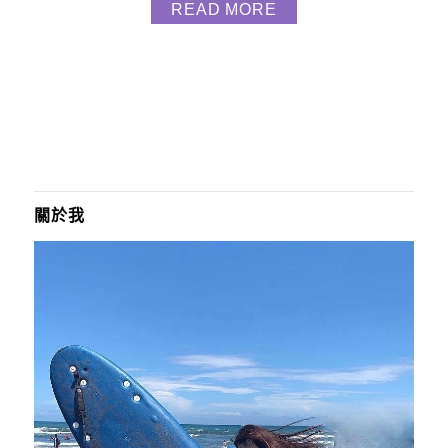
READ MORE
著櫻花、杏花、桃花齊放整個營地，被粉色白色覆蓋
美不勝收，還有小朋友最愛的盪鞦韆、360度旋轉彩繪
飄飄河、網美網帥愛的月光鞦韆 只能說營主不斷的在
進步...
關於我