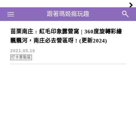
Main Menu
跟著瑪姬瘋玩趣
跟著瑪姬瘋玩趣
苗栗南庄 : 紅毛印象露營窩 | 360度旋轉彩繪
苗栗露營區
飄飄河，南庄必去營區呀 ! (更新2024)
2021.05.16
打卡景點區