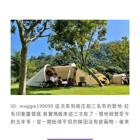
IG: maggie199099 這次來到南庄前三名夯的營地-紅
毛印象露營窩 其實瑪姬來這三次有了，營地經營至今
約五年多，從一開始很平坦的梯田沒有遮蔽物，後來
有小型戲水池、攀岩及繡球花，到現在是各區都有大
樹遮蔽及一年四季不同的花可欣賞 記得有次過年來看