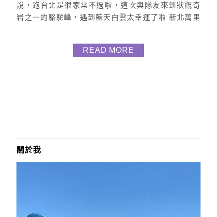
說，跑台北是很家常不過啦，這次與隊友來到狀觀奇
岩之一的駱駝峰，遇到藍天白雲太幸運了啦 新北萬里
駱駝峰地址丨新北萬里九孔池旁時間丨開放式空間，
遊客可自由進出。門票丨遊客可以免費參觀，但需注
READ MORE
意自身安全。 駱駝峰介紹 新北市萬裡的駱駝峰是一個
熱門的旅遊景點，位於野柳維納斯海岸附近，因獨特
的岩石地形似駱駝和壯觀的海景而聞名。 這裡的地質
景觀壯麗，是台灣熱門的自然...
關於我