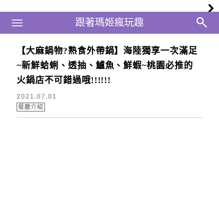
Main Menu
跟著瑪姬瘋玩趣
跟著瑪姬瘋玩趣
【大麻鍋物?熟食外帶鍋】海陸獨享一次滿足
藝文大麻鍋物
~新鮮蛤蜊、透抽、鱸魚、鮮蝦~桃園必推的
火鍋店不可錯過哦!!!!!!
2021.07.01
餐廳介紹