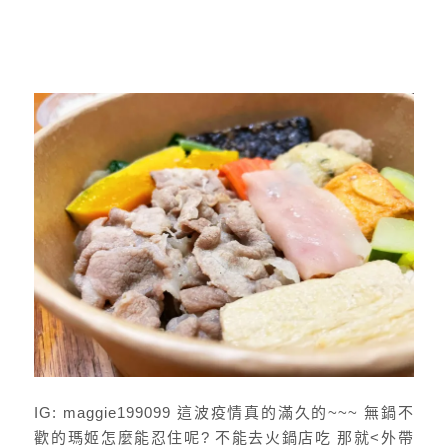
IG: maggie199099 這波疫情真的滿久的~~~ 無鍋不
歡的瑪姬怎麼能忍住呢? 不能去火鍋店吃 那就<外帶