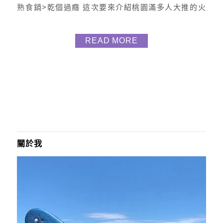
熟食鍋>乾個過癮 這次要來介紹桃園滿多人大推的火
鍋店-大麻鍋物 ?我選擇海陸獨享/梅花豬鍋(•‿•) ✅有
著鮮味食足的海鮮湯底 ✅重量級蛤蜊、透抽、鱸魚、
READ MORE
鮮蝦 ✅搭配嚴選的梅花豬 ✅季節蔬果及必點火鍋料共
十四樣 ✅附餐有白飯/冬粉/烏龍麵/王子麵四選一 ✅疫
情外帶享烏梅汁...
關於我